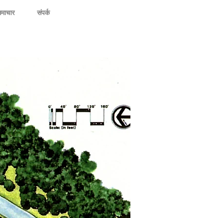
माचार
संपर्क