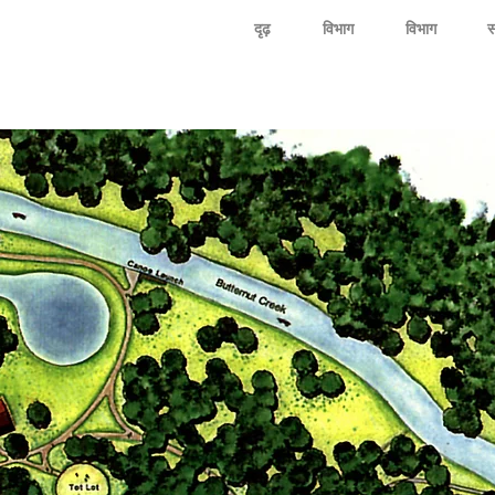
दृढ़
विभाग
विभाग
स