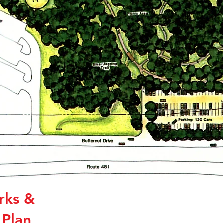
rks &
 Plan