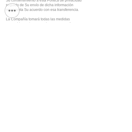
Su consentimiento a esta Política de privacidad
seguido de Su envío de dicha información
representa Su acuerdo con esa transferencia.
La Compañía tomará todas las medidas
razonablemente necesarias para garantizar que
Sus datos se traten de forma segura y de acuerdo
con esta Política de privacidad y no se realizará
ninguna transferencia de Sus Datos personales a
una organización o sistema a menos que existan
controles adecuados establecidos, incluida la
seguridad de Su datos y otra información personal.
Cambios a esta Política de
Privacidad
Es posible que actualicemos nuestra Política de
privacidad de vez en cuando. Le notificaremos
cualquier cambio publicando la nueva Política de
privacidad en esta página.
Se le recomienda revisar esta Política de
Privacidad periódicamente para cualquier cambio.
Los cambios a esta Política de privacidad son
efectivos cuando se publican en esta página.
Contáctenos
Si tiene alguna pregunta sobre esta Política de