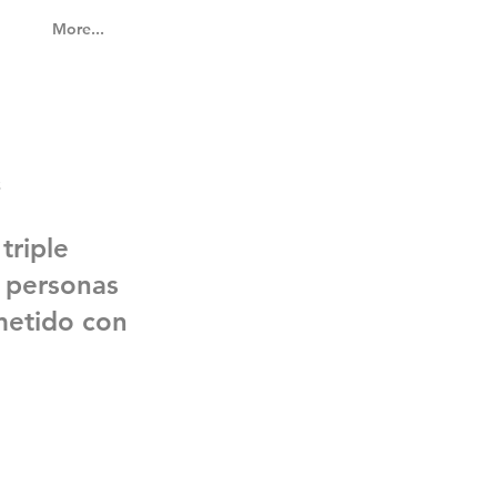
More...
S
triple
s personas
metido con