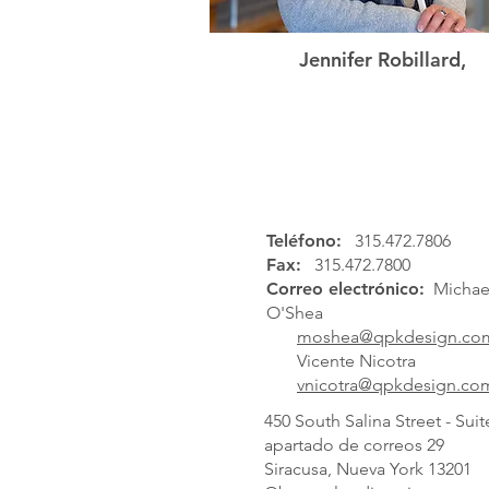
Jennifer Robillard,
Associate Partner
Teléfono:
315.472.7806
Fax:
315.472.7800
Correo electrónico:
Michael
O'Shea
moshea@qpkdesign.co
Vicente Nicotra
vnicotra@qpkdesign.co
450 South Salina Street - Suit
apartado de correos 29
Siracusa, Nueva York 13201