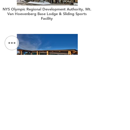
NYS Olympic Regional Development Authority, Mt.
Van Hoevenberg Base Lodge & Sliding Sports
Facility
NYS Olympic Regional Development Authority,
Belleayre Discovery Lodge Modernization
संपर्क करें:
दूरभाष:
315.472.7806
फैक्स:
315.472.7800
ईमेल:
माइकल पी. ओ'शेआ