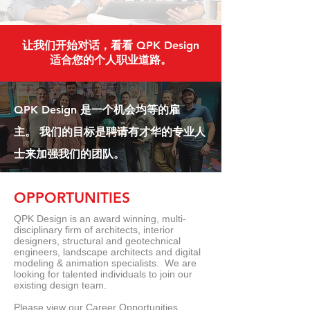
让我们开始对话，看看 QPK Design
适合您的个人职业道路。
QPK Design 是一个机会均等的雇
主。
我们的目标是聘请有才华的专业人
士来加强我们的团队。
OPPORTUNITIES
QPK Design is an award winning, multi-
disciplinary firm of architects, interior
designers, structural and geotechnical
engineers, landscape architects and digital
modeling & animation specialists. We are
looking for talented individuals to join our
existing design team.
Please view our Career Opportunities