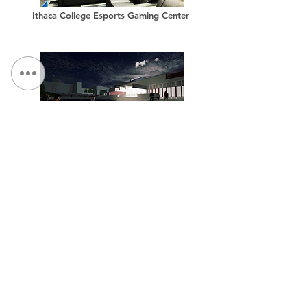
Ithaca College Esports Gaming Center
Ithaca College - Dillingham Hall Exterior Renovation
CONTÁCTENOS:
Teléfono:
315.472.7806
Fax:
315.472.7800
Correo electrónico:
Michael P. O'Shea
moshea@qpkdesign.com
Vicente Nicotra
vnicotra@qpkdesign.com