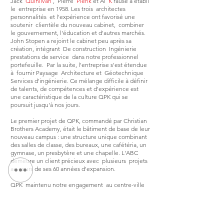
Jack
Quinlivan
, Pierre
Pierik
et Al
K
rause a établi
le entreprise en 1958. Les trois architectes
personnalités et l'expérience ont favorisé une
soutenir clientèle du nouveau cabinet, combiner
le gouvernement, l'éducation et d'autres marchés.
John Stopen a rejoint le cabinet peu après sa
création, intégrant De construction Ingénierie
prestations de service dans notre professionnel
portefeuille. Par la suite, l'entreprise s'est étendue
à fournir Paysage Architecture et Géotechnique
Services d'ingénierie. Ce mélange difficile à définir
de talents, de compétences et d'expérience est
une caractéristique de la culture QPK qui se
poursuit jusqu'à nos jours.
Le premier projet de QPK, commandé par Christian
Brothers Academy, était le bâtiment de base de leur
nouveau campus : une structure unique combinant
des salles de classe, des bureaux, une cafétéria, un
gymnase, un presbytère et une chapelle. L'ABC
demeure un client précieux avec plusieurs projets
au cours de ses 60 années d'expansion.
QPK maintenu notre engagement au centre-ville
de Syracuse depuis sa création à nos bureaux
actuels. Situé dans le noyau urbain, nous avons
contribué à la revitalisation de la ville et de la région
environnante avec nos activités commerciales,