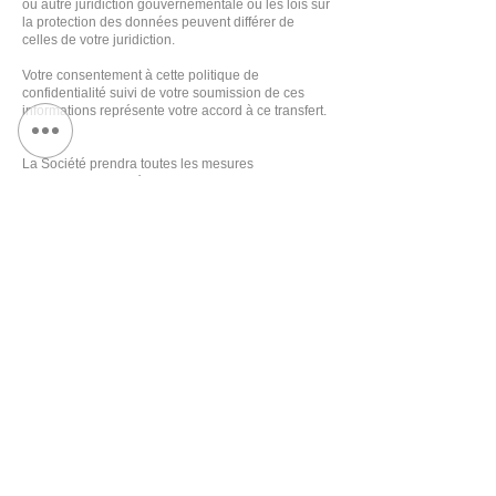
ou autre juridiction gouvernementale où les lois sur
la protection des données peuvent différer de
celles de votre juridiction.
Votre consentement à cette politique de
confidentialité suivi de votre soumission de ces
informations représente votre accord à ce transfert.
La Société prendra toutes les mesures
raisonnablement nécessaires pour s'assurer que
Vos données sont traitées en toute sécurité et
conformément à la présente Politique de
confidentialité et aucun transfert de Vos Données
personnelles n'aura lieu vers une organisation ou
un système à moins que des contrôles adéquats ne
soient en place, y compris la sécurité de Votre
données et autres informations personnelles.
Modifications de cette politique
de confidentialité
Nous pouvons mettre à jour notre politique de
confidentialité de temps à autre. Nous vous
informerons de tout changement en publiant la
nouvelle politique de confidentialité sur cette page.
Il vous est conseillé de consulter périodiquement
cette politique de confidentialité pour tout
changement. Les modifications apportées à cette