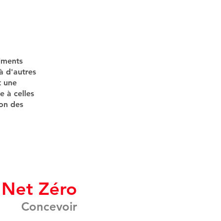
iments
à d'autres
t une
e à celles
ion des
1
Net Zéro
Concevoir