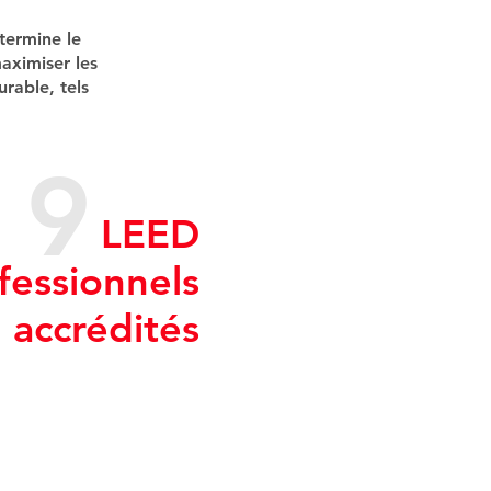
termine le
aximiser les
rable, tels
9
LEED
fessionnels
accrédités