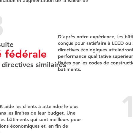
itation et augmentation de la valeur de
​
D'après notre expérience, les bât
suite
conçus pour satisfaire à LEED ou 
directives écologiques atteindron
é fédérale
performance qualitative supérieur
fixées par les codes de construct
 directives similaires
bâtiments.​
aide les clients à atteindre le plus
ans les limites de leur budget. Une
es bâtiments qui sont meilleurs pour
tions économiques et, en fin de
​