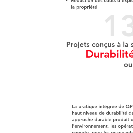
Réduction des coûts d'explo
la propriété
13
Projets conçus à la 
Durabilit
ou
La pratique intégrée de QPK 
haut niveau de durabilité d
approche durable produit d
l'environnement, les opéra
compte, pour les occupants.