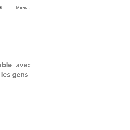
E
More...
S
able avec
 les gens