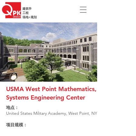
建筑学
工程
场地+规划
USMA West Point Mathematics,
Systems Engineering Center
地点：
United States Military Academy, West Point, NY
项目规模：