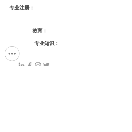
专业注册：
教育
教育：
专业知识：
Associate Partner
联系我们：
电话：
315.472.7806
传真：
315.472.7800
电子邮件：
迈克尔·P·奥谢
moshea@qpkdesign.com
文森特·尼科特拉
vnicotra@qpkdesign.com
450 南萨利纳街 - 套房 500
邮政信箱 29
纽约州锡拉丘兹 13201
获取路线