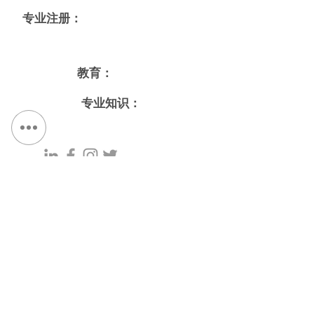
专业注册：
教育
教育：
专业知识：
Partner
联系我们：
电话：
315.472.7806
传真：
315.472.7800
电子邮件：
迈克尔·P·奥谢
moshea@qpkdesign.com
文森特·尼科特拉
vnicotra@qpkdesign.com
450 南萨利纳街 - 套房 500
邮政信箱 29
纽约州锡拉丘兹 13201
获取路线