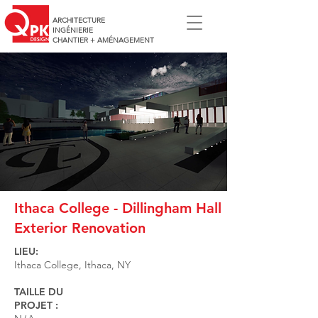
ARCHITECTURE
INGÉNIERIE
CHANTIER + AMÉNAGEMENT
Ithaca College - Dillingham Hall
Exterior Renovation
LIEU:
Ithaca College, Ithaca, NY
TAILLE DU
PROJET :