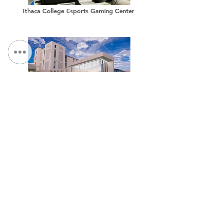
Ithaca College Esports Gaming Center
Ithaca College - Terraces and Whalen Connector
NOUS CONTACTER:
Tél :
315.472.7806
Fax:
315.472.7800
E-mail:
Michael P. O'Shea
moshea@qpkdesign.com
Vincent Nicotra
vnicotra@qpkdesign.com