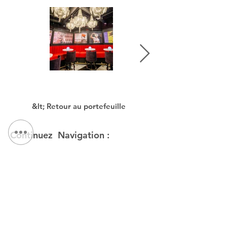
&lt; Retour au portefeuille
Continuez Navigation :
NOUS CONTACTER:
Tél :
315.472.7806
Fax:
315.472.7800
E-mail:
Michael P. O'Shea
moshea@qpkdesign.com