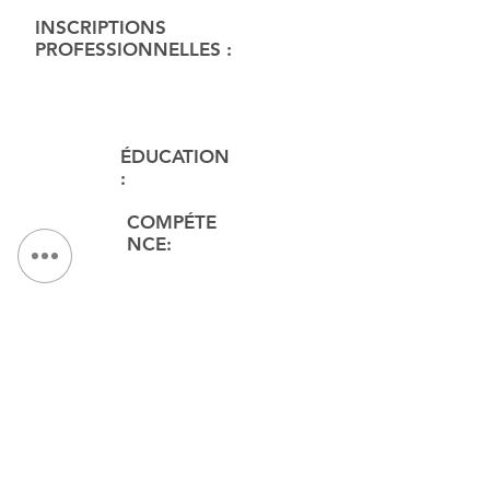
INSCRIPTIONS
PROFESSIONNELLES :
Éducatio
n
ÉDUCATION
:
COMPÉTE
NCE:
Associate Partner
NOUS CONTACTER:
Tél :
315.472.7806
Fax:
315.472.7800
E-mail:
Michael P. O'Shea
moshea@qpkdesign.com
Vincent Nicotra
vnicotra@qpkdesign.com